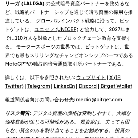
リーガ (LALIGA)
の公式暗号資産パートナーを務めるな
ど、戦略的パートナーシップを通じて暗号資産の採用を推
進している。 グローバルインパクト戦略に沿って、ビッ
トゲットは、
ユニセフ (UNICEF)
と協力して、2027年ま
でに110万人を対象としたブロックチェーン教育を支援す
る。 モータースポーツの世界では、ビットゲットは、世
界でも最もスリリングなチャンピオンシップの一つである
MotoGP™
の独占的暗号通貨取引所パートナーである。
詳しくは、以下を参照されたい:
ウェブサイト
|
X (旧
Twitter)
|
Telegram
|
LinkedIn
|
Discord
|
Bitget Wallet
報道関係者向けの問い合わせ先:
media@bitget.com
リスク警告:
デジタル資産の価格は変動しやすく、大幅な
価格変動が生じる可能性がある。 投資家は、失っても困
らない資金のみを割り当てることをお勧めする。 投資の