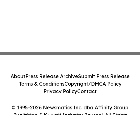
About
Press Release Archive
Submit Press Release
Terms & Conditions
Copyright/DMCA Policy
Privacy Policy
Contact
© 1995-2026 Newsmatics Inc. dba Affinity Group
Publishing & Kuwait Industry Journal. All Rights
Reserved.
Cookie Settings / Your Privacy Choices