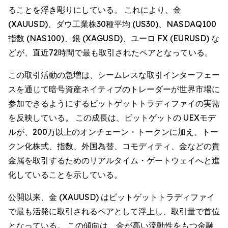
ることを浮き彫りにしている。 これにより、金
(XAUUSD)、ダウ工業株30種平均 (US30)、NASDAQ100
指数 (NAS100)、銀 (XAGUSD)、ユーロ FX (EURUSD) な
どが、直近72時間で最も取引されたペアとなっている。
この取引活動の急増は、シームレスな取引インターフェー
スを通じて暗号資産ネイティブのトレーダーが世界市場に
参加できるようにするビットゲットトラディファイの実需
を反映している。 この成長は、ビットゲットの UEXモデ
ルが、200万以上のオンチェーン・トークンに加え、トー
クン化株式、指数、外国為替、コモディティ、金などの貴
金属を取引するためのリアルタイム・ゲートウェイへと進
化していることを示している。
公開以来、金 (XAUUSD) はビットゲットトラディファイ
で最も活発に取引されるペアとして浮上し、取引量で首位
となっている。 この傾向は、金が高い流動性をもつ金融