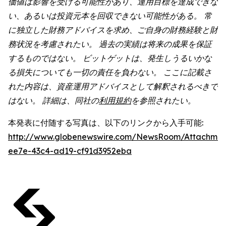
価値は影響を受ける可能性があり、運用目標を達成できな
い、あるいは投資元本を回収できない可能性がある。 常
に独立した財務アドバイスを求め、ご自身の財務経験と財
務状況を考慮されたい。 過去の実績は将来の成果を保証
するものではない。 ビットゲットは、発生しうるいかな
る損失についても一切の責任を負わない。 ここに記載さ
れた内容は、資産運用アドバイスとして解釈されるべきで
はない。 詳細は、同社の
利用規約
を参照されたい。
本発表に付随する写真は、以下のリンクから入手可能:
http://www.globenewswire.com/NewsRoom/Attachme
ee7e-43c4-ad19-cf91d3952eba