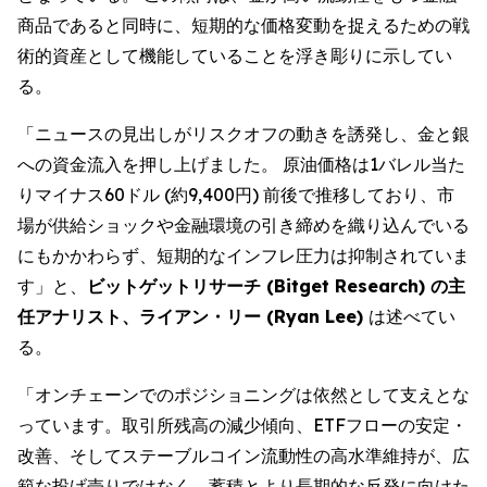
商品であると同時に、短期的な価格変動を捉えるための戦
術的資産として機能していることを浮き彫りに示してい
る。
「ニュースの見出しがリスクオフの動きを誘発し、金と銀
への資金流入を押し上げました。 原油価格は1バレル当た
りマイナス60ドル (約9,400円) 前後で推移しており、市
場が供給ショックや金融環境の引き締めを織り込んでいる
にもかかわらず、短期的なインフレ圧力は抑制されていま
す」と、
ビットゲットリサーチ (Bitget Research) の主
任アナリスト、ライアン・リー (Ryan Lee)
は述べてい
る。
「オンチェーンでのポジショニングは依然として支えとな
っています。取引所残高の減少傾向、ETFフローの安定・
改善、そしてステーブルコイン流動性の高水準維持が、広
範な投げ売りではなく、蓄積とより長期的な反発に向けた