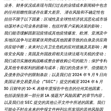
业务、财务状况或表现与我们过去的业绩或本新闻稿中包含
的任何前瞻性陈述存在重大差异。 潜在风险和不确定性包
括但不限于以下因素：区域性及全球性经济状况恶化或市场
动荡对本公司业务的影响，包括对客户采购决策的影响；
我们能否缓解因新冠疫情或其他疫情爆发、欧洲、亚洲及中
东地区战争与近期紧张局势或其他因素导致的自身及供应商
供应链中断；未来对公共卫生危机的应对措施及其影响；网
络安全风险；美国及外国政府相关法律法规与关税的变动；
我们成功实施收购战略或整合被收购公司的能力；保护专利
及其他专有权利的困难与成本；我们的负债水平、偿债能力
及债务协议中的限制条款；以及我们在 2024 年 9 月 9 日向
美国证券交易委员会（“SEC”）提交的截至 2024 年 6 月
30 日财年的 10-K 表格年度报告中包含的任何其他因素，
包括该报告第一部分第 1A 项题为“风险因素”的章节内容，
以及我们在 SEC 提交的其他公开文件中所述的因素。我们
可能会不时在未来的申报文件种列出所发现的其他风险因