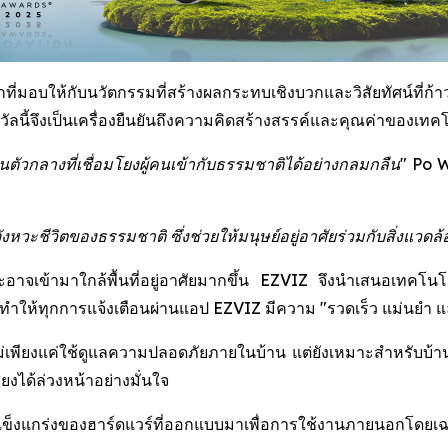
่มอบให้กับนวัตกรรมที่สร้างผลกระทบเชิงบวกและวิสัยทัศน์ที่ก้าวไ
นี้จึงเป็นเครื่องยืนยันถึงความคิดสร้างสรรค์และคุณค่าของเทคโน
ัวกลางที่เชื่อมโยงผู้คนเข้ากับธรรมชาติได้อย่างกลมกลืน"
Po W
ะชีวิตของธรรมชาติ ซึ่งช่วยให้มนุษย์อยู่อาศัยร่วมกับสิ่งแวดล้อ
ละอาจเข้ามาใกล้พื้นที่อยู่อาศัยมากขึ้น EZVIZ จึงนำเสนอเทคโน
ให้ทุกการแจ้งเตือนผ่านแอป EZVIZ มีความ "รวดเร็ว แม่นยำ และช
่เพียงแค่ใช้ดูแลความปลอดภัยภายในบ้าน แต่ยังเหมาะสำหรับบ้านสวน 
งได้ล่วงหน้าอย่างมั่นใจ
มแข็งแกร่งของฮาร์ดแวร์ที่ออกแบบมาเพื่อการใช้งานภายนอกโดยเ