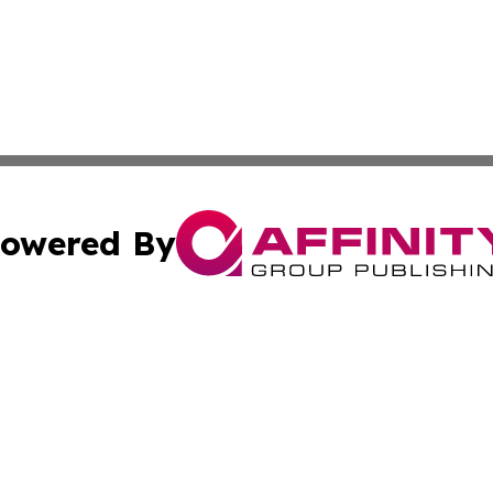
owered By
ubmit Press Release
Terms & Conditions
Copyright/DMCA
Inc. dba Affinity Group Publishing & Kuwait Industry Journ
Cookie Settings / Your Privacy Choices