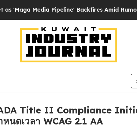
a Media Pipeline' Backfires Amid Rumors Trump W
DA Title II Compliance Initiat
กำหนดเวลา WCAG 2.1 AA