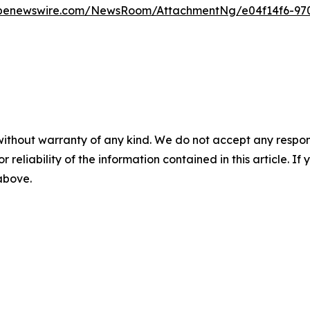
obenewswire.com/NewsRoom/AttachmentNg/e04f14f6-970
without warranty of any kind. We do not accept any responsib
r reliability of the information contained in this article. I
 above.