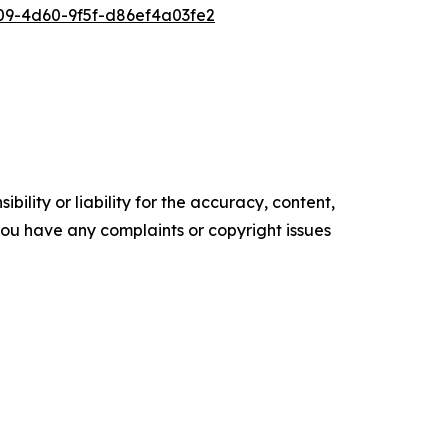
9-4d60-9f5f-d86ef4a03fe2
ility or liability for the accuracy, content,
f you have any complaints or copyright issues