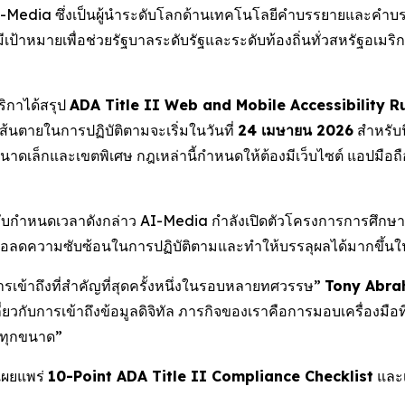
Media ซึ่งเป็นผู้นำระดับโลกด้านเทคโนโลยีคำบรรยายและคำบรรย
มีเป้าหมายเพื่อช่วยรัฐบาลระดับรัฐและระดับท้องถิ่นทั่วสหรัฐอเมร
ิกาได้สรุป
ADA Title II Web and Mobile Accessibility R
้นตายในการปฏิบัติตามจะเริ่มในวันที่
24 เมษายน 2026
สำหรับน
เล็กและเขตพิเศษ กฎเหล่านี้กำหนดให้ต้องมีเว็บไซต์ แอปมือถือ 
บกำหนดเวลาดังกล่าว AI-Media กำลังเปิดตัวโครงการการศึกษาระ
าเพื่อลดความซับซ้อนในการปฏิบัติตามและทำให้บรรลุผลได้มากขึ้
เข้าถึงที่สำคัญที่สุดครั้งหนึ่งในรอบหลายทศวรรษ”
Tony Abraha
วกับการเข้าถึงข้อมูลดิจิทัล ภารกิจของเราคือการมอบเครื่องมือที่
มทุกขนาด”
งเผยแพร่
10-Point ADA Title II Compliance Checklist
และเ