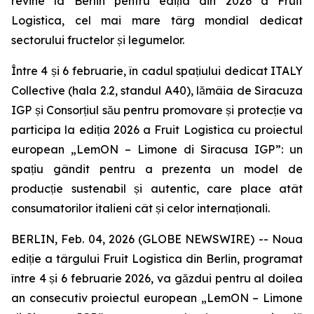
revine la Berlin pentru ediția din 2026 a Fruit
Logistica, cel mai mare târg mondial dedicat
sectorului fructelor și legumelor.
Între 4 și 6 februarie, în cadul spațiului dedicat ITALY
Collective (hala 2.2, standul A40), lămâia de Siracuza
IGP și Consorțiul său pentru promovare și protecție va
participa la ediția 2026 a Fruit Logistica cu proiectul
european „LemON – Limone di Siracusa IGP”: un
spațiu gândit pentru a prezenta un model de
producție sustenabil și autentic, care place atât
consumatorilor italieni cât și celor internaționali.
BERLIN, Feb. 04, 2026 (GLOBE NEWSWIRE) -- Noua
ediție a târgului Fruit Logistica din Berlin, programat
între 4 și 6 februarie 2026, va găzdui pentru al doilea
an consecutiv proiectul european „LemON – Limone