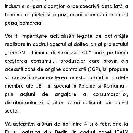
industrie și participanților o perspectivă detaliată a
tendințelor pieței și a poziționării brandului în acest
peisaj comercial.
Vor fi împărtășite actualizări legate de activitățile
realizate în cadrul acestui al doilea an al proiectului
„LemON – Limone di Siracusa IGP” care, pe lângă
creșterea consumului produselor care provin din
această zonă de origine controlată (IGP), își propune
să crească recunoașterea acestui brand în statele
membre ale UE - în special în Polonia și România -
prin acțiuni de angajare a consumatorilor,
distribuitorilor și a altor actori naționali din acest
sector.
Vă așteptăm alături de noi între 4 și 6 februarie la
Fruit Logistica din Berlin, în cadrul zonei ITALY