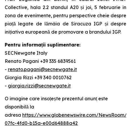
Collective, hala 2.2 standul A20 și joi, 5 februarie în
zona de evenimente, pentru perspective cheie despre
piață legate de lămâia de Siracuza IGP și despre
inițiativa europeană de promovare a brandului IGP.
Pentru informații suplimentare:
SECNewgate Italy
Renato Pagani +39 335 6839561
-
renato.pagani@secnewgate.it
Giorgia Rizzi +39 340 0010762
-
giorgia.rizzi@secnewgate.it
O imagine care însoțește prezentul anunț este
disponibilă la
adresa
https://www.globenewswire.com/NewsRoom/A
07fc-4fd0-b15a-e00d64888a42