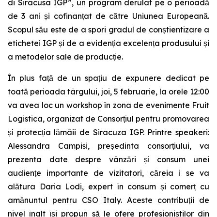
di Siracusa IGP”, un program derulat pe o perioadă
de 3 ani și cofinanțat de către Uniunea Europeană.
Scopul său este de a spori gradul de conștientizare a
etichetei IGP și de a evidenția excelența produsului și
a metodelor sale de producție.
În plus față de un spațiu de expunere dedicat pe
toată perioada târgului, joi, 5 februarie, la orele 12:00
va avea loc un workshop în zona de evenimente Fruit
Logistica, organizat de Consorțiul pentru promovarea
și protecția lămâii de Siracuza IGP. Printre speakeri:
Alessandra Campisi, președinta consorțiului, va
prezenta date despre vânzări și consum unei
audiențe importante de vizitatori, căreia i se va
alătura Daria Lodi, expert în consum și comerț cu
amănuntul pentru CSO Italy. Aceste contribuții de
nivel înalt își propun să le ofere profesioniștilor din