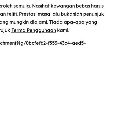
eroleh semula. Nasihat kewangan bebas harus
teliti. Prestasi masa lalu bukanlah penunjuk
yang mungkin dialami. Tiada apa-apa yang
rujuk
Terma Penggunaan
kami.
chmentNg/0bcfef62-f553-43c4-aed5-