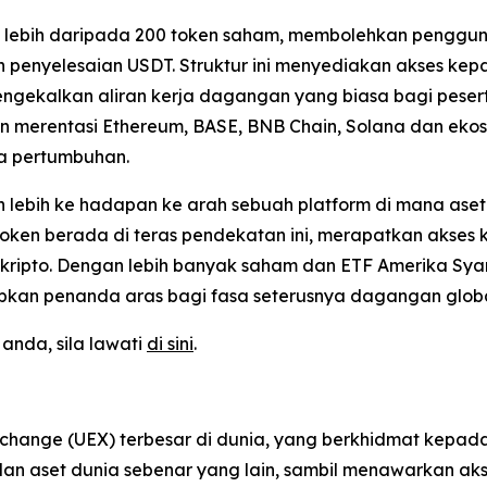
an lebih daripada 200 token saham, membolehkan penggun
n penyelesaian USDT. Struktur ini menyediakan akses ke
gekalkan aliran kerja dagangan yang biasa bagi peserta be
in merentasi Ethereum, BASE, BNB Chain, Solana dan ekos
ta pertumbuhan.
 lebih ke hadapan ke arah sebuah platform di mana aset d
oken berada di teras pendekatan ini, merapatkan akses 
kripto. Dengan lebih banyak saham dan ETF Amerika Syari
tapkan penanda aras bagi fasa seterusnya dagangan globa
nda, sila lawati
di sini
.
xchange (UEX) terbesar di dunia, yang berkhidmat kepa
F dan aset dunia sebenar yang lain, sambil menawarkan 