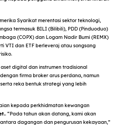
erika Syarikat merentasi sektor teknologi,
a termasuk BILI (Bilibili), PDD (Pinduoduo)
 Tembaga (COPX) dan Logam Nadir Bumi (REMX)
i VTI dan ETF berleveraj atau songsang
siko.
et digital dan instrumen tradisional
 dengan firma broker arus perdana, namun
erta reka bentuk strategi yang lebih
apaian kepada perkhidmatan kewangan
t.
. “Pada tahun akan datang, kami akan
rang antara dagangan dan pengurusan kekayaan,”