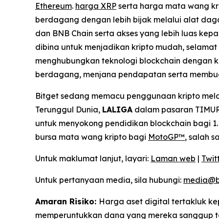
Ethereum
.
harga XRP
serta harga mata wang kri
berdagang dengan lebih bijak melalui alat dag
dan BNB Chain serta akses yang lebih luas kepa
dibina untuk menjadikan kripto mudah, selama
menghubungkan teknologi blockchain dengan k
berdagang, menjana pendapatan serta membua
Bitget sedang memacu penggunaan kripto melal
Terunggul Dunia,
LALIGA
dalam pasaran TIMUR,
untuk menyokong pendidikan blockchain bagi 1.1
bursa mata wang kripto bagi
MotoGP™
, salah 
Untuk maklumat lanjut, layari:
Laman web
|
Twit
Untuk pertanyaan media, sila hubungi:
media@b
Amaran Risiko:
Harga aset digital tertakluk 
memperuntukkan dana yang mereka sanggup tan