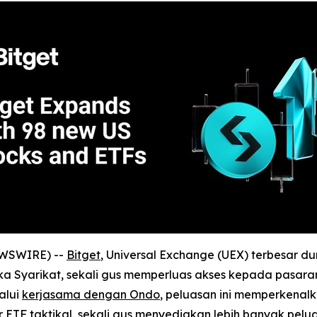
EWSWIRE) --
Bitget
, Universal Exchange (UEX) terbesar
 Syarikat, sekali gus memperluas akses kepada pasaran
alui
kerjasama dengan Ondo
, peluasan ini memperkenal
tur ETF taktikal, sekali gus menyediakan lebih banyak p