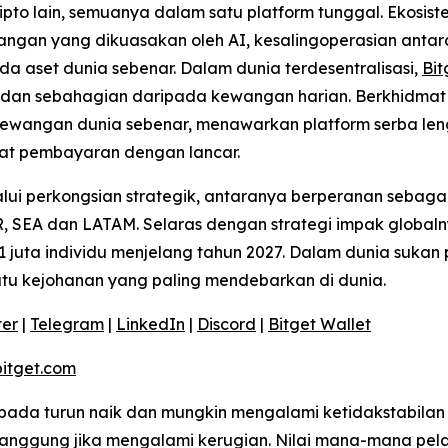
pto lain, semuanya dalam satu platform tunggal. Ekosi
angan yang dikuasakan oleh AI, kesalingoperasian antara
da aset dunia sebenar. Dalam dunia terdesentralisasi,
Bit
t dan sebahagian daripada kewangan harian. Berkhidmat 
ewangan dunia sebenar, menawarkan platform serba len
t pembayaran dengan lancar.
ui perkongsian strategik, antaranya berperanan sebagai
 SEA dan LATAM. Selaras dengan strategi impak globaln
 juta individu menjelang tahun 2027. Dalam dunia sukan 
satu kejohanan yang paling mendebarkan di dunia.
ter
|
Telegram
|
LinkedIn
|
Discord
|
Bitget Wallet
itget.com
kepada turun naik dan mungkin mengalami ketidakstabilan
ggung jika mengalami kerugian. Nilai mana-mana pelab