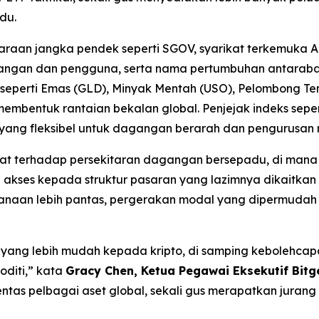
du.
araan jangka pendek seperti SGOV, syarikat terkemuka Am
ngan dan pengguna, serta nama pertumbuhan antarabangs
i seperti Emas (GLD), Minyak Mentah (USO), Pelombong
ntuk rantaian bekalan global. Penjejak indeks sepert
ng fleksibel untuk dagangan berarah dan pengurusan ri
t terhadap persekitaran dagangan bersepadu, di mana as
 akses kepada struktur pasaran yang lazimnya dikaitkan
anaan lebih pantas, pergerakan modal yang dipermudah s
yang lebih mudah kepada kripto, di samping kebolehc
oditi,” kata
Gracy Chen, Ketua Pegawai Eksekutif Bitge
erentas pelbagai aset global, sekali gus merapatkan ju