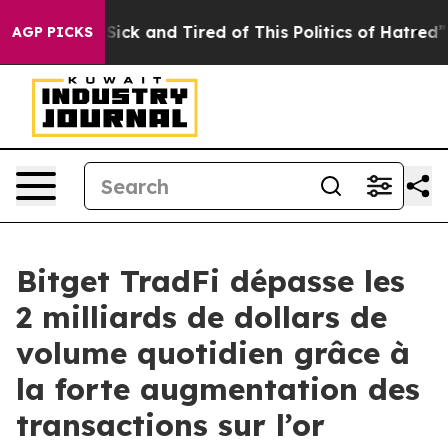
le Are Sick and Tired of This Politics of Hatred”
The S
AGP PICKS
Bitget TradFi dépasse les
2 milliards de dollars de
volume quotidien grâce à
la forte augmentation des
transactions sur l’or