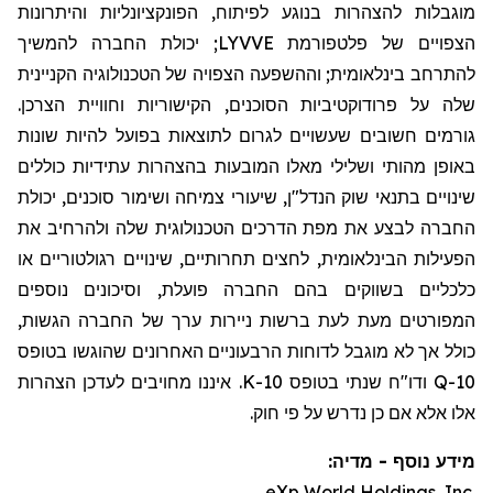
מוגבלות להצהרות בנוגע לפיתוח, הפונקציונליות והיתרונות
הצפויים של פלטפורמת LYVVE; יכולת החברה להמשיך
להתרחב בינלאומית; וההשפעה הצפויה של הטכנולוגיה הקניינית
שלה על פרודוקטיביות הסוכנים, הקישוריות וחוויית הצרכן.
גורמים חשובים שעשויים לגרום לתוצאות בפועל להיות שונות
באופן מהותי ושלילי מאלו המובעות בהצהרות עתידיות כוללים
שינויים בתנאי שוק הנדל"ן, שיעורי צמיחה ושימור סוכנים, יכולת
החברה לבצע את מפת הדרכים הטכנולוגית שלה ולהרחיב את
הפעילות הבינלאומית, לחצים תחרותיים, שינויים רגולטוריים או
כלכליים בשווקים בהם החברה פועלת, וסיכונים נוספים
המפורטים מעת לעת ברשות ניירות ערך של החברה הגשות,
כולל אך לא מוגבל לדוחות הרבעוניים האחרונים שהוגשו בטופס
10-Q ודו
"
ח שנתי בטופס 10-K. איננו מחויבים לעדכן הצהרות
אלו אלא אם כן נדרש על פי חוק.
מידע נוסף - מדיה:
eXp World Holdings, Inc.