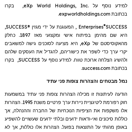
למידע נוסף על
eXp World Holdings, Inc.
, בקרו
בכתובת
expworldholdings.com
.
®
SUCCESS
Enterprises
, המעוגנת על ידי מגזין
SUCCESS®
,
היא שם מהימן בפיתוח אישי ומקצועי מאז 1897. כחלק
מהאקוסיסטם
של
eXp
, היא מציעה לסוכנים גישה למשאבים
יקרי ערך כדי לשפר את כישוריהם, להגדיל את העסקים שלהם
ולהשיג הצלחה ארוכת טווח. למידע נוסף על
SUCCESS
, בקרו
בכתובת
success.com
.
נמל מבטחים והצהרות צופות פני עתיד
הודעה לעיתונות זו מכילה הצהרות צופות פני עתיד במשמעות
חוק רפורמת
ליטיגציית
ניירות ערך פרטיים משנת 1995. הצהרות
אלו משקפות את הציפיות הנוכחיות של החברה וההנהלה, אך
כוללות סיכונים ואי-ודאות ידועים ובלתי ידועים שעשויים להשפיע
באופן מהותי על התוצאות בפועל. הצהרות אלו כוללות, אך לא