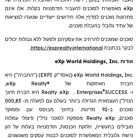
eXp
מאפשרת לסוכנים להעביר הזדמנויות בקלות. אלו אינם
פתרונות מוכנים למדף; אלה חידושים ייעודיים שנועדו למציאות
של עתיד גלובלי בהובלת סוכנים.
סוכנים שמוכנים להרחיב את עסקיהם ולפעול ללא גבולות יכולים
לבקר
בכתובת
https://exprealty.international
.
אודות
World Holdings, Inc.
eXp
eXp World Holdings, Inc.
(נאסד"ק:
EXPI
) ("החברה") היא
חברת האחזקות של
eXp Realty®
,
®
ו-
SUCCESS
Enterprises
.
eXp
Realty
היא חברת
תיווך
הנדל"ן העצמאית הגדולה ביותר בעולם עם
למעלה מ-
83
,000
סוכנים ב-
2
9 מדינות
. בתיווך מבוסס ענן וממוקד
סוכנים,
eXp
Realty
מספקת לסוכני נדל"ן פיצולי עמלות
מובילים בתעשייה, חלוקת הכנסות, הזדמנויות בעלות על הון
ורשת גלובלית המאפשרת לסוכנים לבנות עסקים משגשגים.