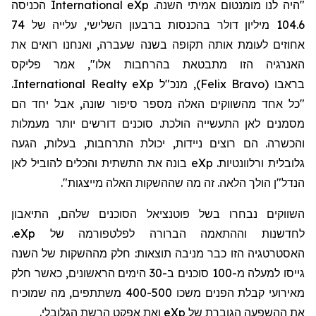
"היה לנו מומנטום אמיתי השנה.
eXp
International
הכניסה
104.6 מיליון דולר בהכנסות ברבעון השלישי, עלייה של 74
אחוזים לעומת אותה תקופה בשנה שעברה, ואנחנו רואים את
האנרגיה הזו מתבטאת בהרחבות אלו"
,
אמר פליקס
בראבו
(
Felix Bravo
)
, מנכ"ל
eXp
Realty
International
.
"כל אחד מהשווקים האלה מספר סיפור שונה, אבל יחד הם
מסמנים לאן התעשייה הולכת. סוכנים דורשים יותר מעמלות
והכשרה. הם רוצים ניידות, יכולת התרחבות, בעלות, הגעה
גלובלית ורלוונטיות.
eXp
בונה את התשתית והכלים להוביל לאן
הנדל"ן הולך הלאה. זה מה
שההשקות
האלה
מייצגות".
השווקים נבחרו בשל פוטנציאל הסוכנים שלהם, התיאבון
לחדשנות וההתאמה הברורה לפלטפורמה של
eXp
.
האסטרטגיה הזו כבר מניבה תוצאות: חלק מההשקות של השנה
גייסו למעלה מ-100
סוכנים ב-30 הימים הראשונים, כאשר חלק
מאירועי קבלת הפנים משכו 400-500 משתתפים, מה שמוכיח
את ההשפעה הגוברת של
eXp
ואת אפקט הרשת הגלובלי.