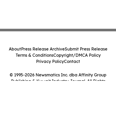
About
Press Release Archive
Submit Press Release
Terms & Conditions
Copyright/DMCA Policy
Privacy Policy
Contact
© 1995-2026 Newsmatics Inc. dba Affinity Group
Publishing & Kuwait Industry Journal. All Rights
Reserved.
Cookie Settings / Your Privacy Choices