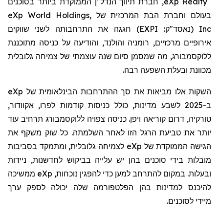
eXp Realty
, חברת תיווך הנדל"ן
הממוקדת ביותר בסוכנים
בעולם
וחברת הבת המרכזית של
eXp World Holdings,
Inc
(נאסד"ק:
EXPI
)
חגגה את התרחבותה לשני שווקים
אירופיים מרכזיים, רומניה והולנד, והודיעה על כניסה מתוכננת
ללוקסמבורג, מה שמסמן סיום שנה עוצמתי של צמיחה גלובלית
מכוונת ובעלת השפעה רבה.
השקות אלו מביאות את סך ההתרחבות הבינלאומית של
eXp
ב-2025 לשבע מדינות, כולל כניסות קודמות לפרו, אקוודור,
טורקיה, דרום קוריאה ויפן. כניסה צפויה ללוקסמבורג תרחיב עוד
יותר את טביעת הרגל הזו לאחר השלמתה. כל שוק משקף את
הגישה הממוקדת של
eXp
לצמיחה גלובלית, ומתמקד בסביבות
מובלות בידי סוכנים בהן יש עלייה בביקוש לחדשנות, ניידות
ובעלות. במקום להתרחב למען כדי להפגין נוכחות,
eXp
ממשיכה
להיכנס למדינות בהן הפלטפורמה שלה יכולה לספק ערך
מיידי
לסוכנים.