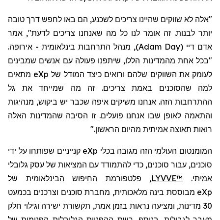
"אלה לא שווקים שהיינו צריכים לשכנע, הם באו לחפש דרך טובה
יותר לבנות. זה אומר לנו כל מה שאנחנו צריכים לדעת",
אמר
אדם דיי
(
Adam Day
)
,
מנהל התרחבות בינלאומית - אירופה.
"בכל אחת מהמדינות הללו, שיתפנו פעולה עם אנשים שמבינים
לעומק את השווקים שלהם ורואים כיצד המודל של
eXp
מתאים
למה שהסוכנים באמת צריכים. זה מה שמייחד את גל
ההתרחבות הזה. אנחנו משיקים איפה שכבר יש ביקוש, מנהיגות
והתאמה לאופן שבו אנחנו פועלים. זו הסיבה שהמדינות האלה
רואות תאוצה אמיתית מהיום הראשון."
המומנטום העולמי הזה מגובה בכלי
eXp
קנייניים שפותחו על ידי
סוכנים, עבור סוכנים, כדי להתמודד עם המציאות של עסק גלובלי
אמיתי.
LYVVE™
, פלטפורמת החיפוש הבינלאומית של
eXp
מבוססת בינה מלאכותית, מחברת סוכנים וצרכנים בכמעט
30 מדינות, ומציעה נראות בזמן אמת, תקשורת ישירה וגילוי חלק
מעבר לגבולות. בנוסף, רשת ההפניות הגלובלית הפנימית של