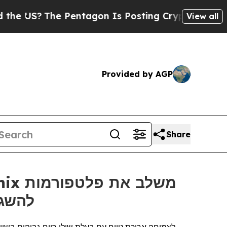
The Pentagon Is Posting Cryptic Biblical Messag
View all
Provided by AGP
Share
Gremsy ו