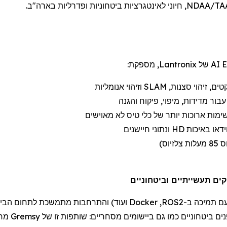
AI של
Lantronix
, מספקת:
טים, זיהוי סצנות,
SLAM
וזיהוי אנומליות
ור מדידות, מיפוי, פיקוח והגנה
ימות ארוכות יותר של
כלי טיס לא מאוישים
דאו באיכות
HD
ונתוני חיישנים
ם תמיכה
ב-
ROS2
,
Docker
ועוד) והתרחבות מתמשכת לתחום הבי
ים
ביטחוניים
כמו גם
ביישומי
ם
מסחריים:
שותפות זו של
Gremsy
מחז