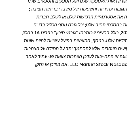
ש בשרשראות האספקה שלנו ושל הספקים והספקים שלנו
ם; תגובות עתידיות והשפעות של משברי בריאות הציבור;
חה את אסטרטגיית הרכישות שלנו או לשלב חברות
ת בהסכמי החוב שלנו; וכל גורם נוסף הכלול בדו
"
ח
השנתי שלנו בטופס 10-K לשנת הכספים שהסתיימה ב-30 ביוני 2024, שהוגש לרשות לניירות ערך ("SEC") ב-9 בספטמבר 2024, כולל בסעיף שכותרתו "גורמי סיכון" בפריט 1A בחלק
הים מעת לעת בהגשות העתידיות שלנו. בנוסף, התוצאות בפועל עשויות להיות שונות
משקיעים מוזהרים שלא להסתמך יתר על המידה על הצהרות
ונה או התחייבות לעדכן הצהרות צופות פני עתיד לאחר
Nasda
Stock
Market
LLC. אם נעדכן או נתקן