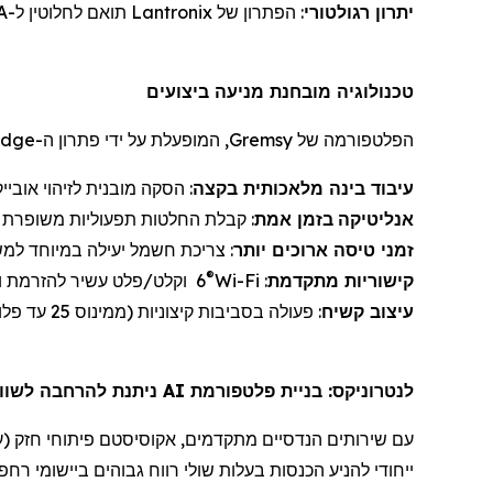
יתרון רגולטורי
: הפתרון של
Lantronix
תואם לחלוטין ל-NDAA/TAA, חיוני לאינטגרציות ביטחוניות ופדרליות בארה"ב.
טכנולוגיה מובחנת מניעה ביצועים
הפלטפורמה של
Gremsy
, המופעלת על ידי פתרון ה-
Edge
עיבוד בינה מלאכותית
ב
קצה
: הסקה מובנית לזיהוי אובייק
אנליטיקה
בזמן אמת
: קבלת החלטות תפעוליות משופרת עב
זמני טיסה
ארוכים יותר
: צריכת חשמל יעילה במיוחד למש
®
קישוריות מתקדמת
:
Wi-Fi
6
וקלט/פלט עשיר להזרמת וי
עיצוב
קשיח
: פעולה בסביבות קיצוניות (
ממינוס 25 עד פלוס 85 מעלות צלזיוס)
לנטרוניקס
: בניית פלטפורמת AI ניתנת להרחבה לשווקים תעשייתיים וביטחוניים
עם שירותי
ם הנדסיים מתקדמים
,
אקוסיסטם
פיתוח
י
חזק (
ע
ייחודי להניע הכנסות בעלות שולי רווח גבוהים ביישומי
רחפנ