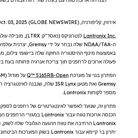
אירווין, קליפורניה, Oct. 03, 2025 (GLOBE NEWSWIRE) --
Inc.
Lantronix
לנטרוניקס
(נאסד"ק:
LTRX
), מובילה עול
ה
-
NDAA/TAA
שלה
נבחר על ידי
Gremsy
, יצרנית עולמי
באמצעות
מינוף ההיסטוריה החזקה שלה ביישומי
צילום
, מ
פעולה ארוכים
ל
רחפנים
תוך צריכת אנרגיה פחותה בעת
בי
הפתרון בנוי על מערכת
Open
-Q™ 5165RB
על מודול (
oM
Gremsy
ואת מטען
Lynx
ISR שלה, שנבנה לאינטגרציה חלקה עם המצלמה התרמית הכפולה
מספר לקוחות
Lantronix
.
פתרון זה, שנועד לאפשר
לאינטגרטורים
של
רחפנים
לספק ב
הכנסה ארוכות טווח עבור
Lantronix
במגזרי
הרחפנים
המס
Lantronix
הרחיבה את טווח ההגעה הגלובלי שלה לשוק, 
יתרון בר קיימא עבור
Lantronix
בשוק המערכות הביטחוניו