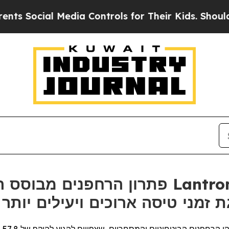
al Media Controls for Their Kids. Should the US?
פתרון הרחפנים מבוסס הבינה המלאכותי
-Teledyne FLIR להשגת זמני טיסה ארוכים ויעילים יותר