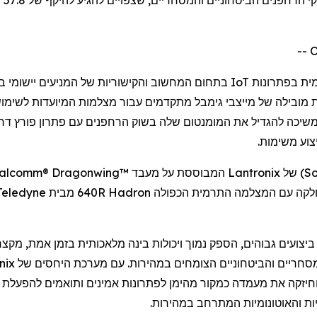
מית בפתרונות
IoT
בתחום המחשוב והקישוריות של המניעים יישומי ב
ת מובילה של מייצבי
גימבל
מתקדמים
עבור
מצלמות
המיועדות לשימו
משיכה
להגדיל
את המומנטום שלה בשוק
הרחפנים
עם פתרון פורץ דר
צוע
משימות.
S
) של
Lantronix
המבוססת על מעבד
alcomm® Dragonwing™
Hadron
640R מבית
Teledyne
יצועים גבוהים, הספק נמוך ויכולות בינה מלאכותית בזמן אמת, מקצר
חריים והביטחוניים הצומחים במהירות. עם מערכת היחסים של
nix
וחיזקה את מעמדה כמקור מהימן לפתרונות אמינים ותואמים להפעלת
ת והאוטונומיות המתרחב במהירות.