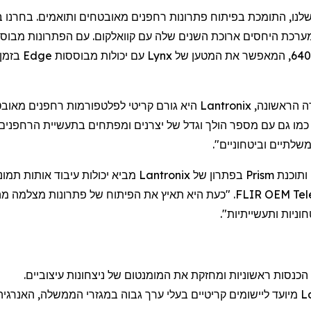
לנו, התומכת בפיתוח פתרונות
רחפנים
מאובטחים ותואמים. בחרנו
ב
מערכת היחסים ארוכת השנים שלה עם
קוואלקום
. עם הפתרונות מבוס
Lynx
עם יכולות מבוססות
Edge
בזמן
ה הראשונה,
Lantronix
היא גורם קריטי לפלטפורמות
רחפנים
מאובטח
מו גם עם מספר הולך וגדל של יצרנים ומפתחים בתעשיית
הרחפנים
ותוכנת
Prism
בפתרון של
Lantronix
מביא יכולות עיבוד אותות תמו
Te
FLIR OEM. "כעת היא תאיץ את הפיתוח של פתרונות מצלמה מהדור הבא התומכים בבינה מלאכותית בפלטפורמת
וניות ותעשייתיות".
כנסות ראשוניות ו
מחזקת את
המומנטום של ניצחונות עיצוביים.
L
מיועד ליישומים קריטיים בעלי ערך גבוה במגזרי הממשלה, האנרגי