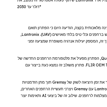
שיתוף פעולה אסטרטגי זה ממצב את Lantronix לצמיחה ארוכת טווח עם בעלת שולי רווח גבוהים בשווקי הרחפנים הביטחוניים והמסחריים, שצפויים להגיע להיקף של 57.8 מיליארד
דולר עד 2030*
ינה מלאכותית בקצה,
הודיעה
היום
כי
ה
פתרון תואם
ש
ב
רחפנים
וכלי טיס בלתי מאוישים (
UAV
).
Lantronix
,
ך זה, המספק יעילות אנרגיה משופרת
שמציעה
זמני
Qu
, הפתרון מפעיל את פלטפורמת
הרחפנים
החדשה של
FLIR OEM. פתרון משולב זה נמצא כעת בייצור עם
 את זמן היציאה לשוק של
Gremsy
תוך מתן הזדמנויות
Lantro
עם
Gremsy
ויצרני תעשיית
הרחפנים
האחרים,
 מצלמות
לרחפנים
. שילוב זה של ביצועי AI ותאימות יוצר