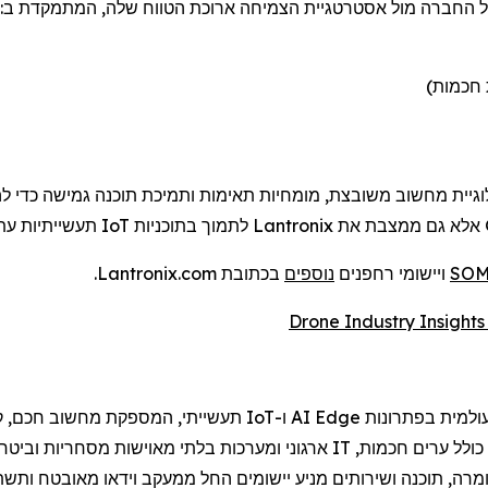
 חכמות)
גיית מחשוב משובצת, מומחיות תאימות ותמיכת תוכנה גמישה כדי לה
אלא גם ממצבת את
Lantronix
לתמוך בתוכניות
IoT
תעשייתיות עתידיות
ויישומי
רחפנים
נוספים
בכתובת Lantronix.com.
Dro
עולמית בפתרונות
Edge
AI
ו-
IoT
תעשייתי, המספקת מחשוב חכם, קיש
כולל ערים חכמות,
IT
ארגוני ומערכות בלתי מאוישות מסחריות וביטחו
רה, תוכנה ושירותים מניע יישומים החל ממעקב וידאו מאובטח ותשתי