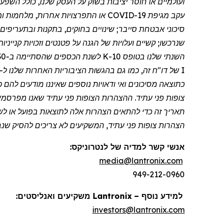
ועולמיים או חוסר יציבות בשוק על העסק שלנו, כולל הש
עקב
מגיפת
COVID-19 או התפרצויות אחרות, מלח
סיכוני אבטחת סייבר; שינויים בחוקים, בתקנות ובתעריפי
שנרכשו; קשיים ועלויות של הגנה על פטנטים וזכויות קניינ
I של דו
"
כתוצאה מסיכונים ואי ודאויות נוספים שאיננו מודעים לה
צופות פני עתיד. ההצהרות הצופות פני עתיד שאנו מפרסמי
תאריך זה כדי להתאים הצהרות אלה לתוצאות בפועל או לשינו
הצהרות צופות פני עתיד, המשקיעים לא צריכים להסיק שנבצ
אנשי קשר למדיה של
לנטרוניקס
:
media@lantronix.com
949-212-0960
למידע נוסף –
Lantronix
משקיעים ואנליסטים:
investors@lantronix.com