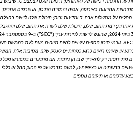
פעות על החלטות רכישה של לקוחותינו; היכולת שלנו לצמצם כל שיבו
מות ומתיחויות אחרונות באירופה, אסיה והמזרח התיכון, או גורמים אחרי
ם החלים על ממשלות ארה"ב ומדינות זרות; היכולת שלנו ליישם בהצל
יות אחרות; רמת החוב שלנו, היכולת שלנו לשרת את החוב שלנו וההגבלו
ח זה, כמו גם בהגשות הציבוריות האחרות שלנו ל-SEC. גורמי סיכון נוספים עשויים להיות מזו
ם כרגע או שאיננו רואים כרגע כמהותיים לעסק שלנו. מסיבות אלה, ה
ם מתייחסות רק לתאריך שבו הן ניתנות. אנו מתנערים במפורש מכל כו
יים בדעותינו או בציפיותינו, למעט כנדרש על פי החוק החל או כללי
q
ע עדכונים או תיקונים נוספים.