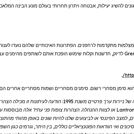
נים להשיג יעילות, אבטחה ויתרון תחרותי בעולם מונע הבינה המלאכות
מצלמות מתקדמות
לרחפנים
. הפתרונות האיכותיים שלהם נועדו לענו
Gre
לדיוק, חדשנות וקלות שימוש הופכת אותם לשותפים מהימנים עבו
.
/
htt
וא סימן מסחרי רשום. סימנים מסחריים ושמות מסחריים אחרים הם
הצהרת "נמל מבטחים" במסגרת חוק הרפורמה בליטיגציה של ניירות ערך
Lantron
או לצוות ההנהלה. הצהרות צופות פני עתיד אלה מבוססות על ה
ם, למצב הפיננסי או לביצועים שלנו להיות שונים באופן מהותי מהת
כונים ואי הוודאות הפוטנציאליים כוללים, בין היתר, גורמים כגון הש