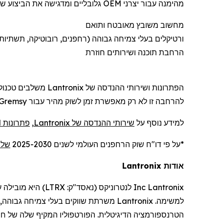
מהימנה עבור יצרני OEM גלובליים ומדגישה את הביצוע של החברה מול אסטרטגיית הצמיחה ארוכת הטווח שלה, המתמקדת ב:
מחשוב משובץ מאובטח ותואם
ורטיקלים
בעלי צמיחה גבוהה (
רחפנים
, רובוטיקה, תשתיות
הרחבת תוכנה ושירותים חוזרת
הפתרונות ושירותי ההנדסה של
Lantronix
משלבים טכנולו
להרחבה זו לא רק מאפשרת זמן לשוק מהיר עבור
Gremsy
למידע נוסף על
שירותי ההנדסה של
Lantronix
,
פתרונות SOM
*על פי דו
"
ח שוק
הרחפנים
העולמי לשנים 2025-2030
של ne Industry Insights
אודות
Lantronix
Lantronix
Inc
לנטרוניקס
(נאסד"ק:
LTRX
) היא מובילה 
למשימה.
Lantronix
משרתת שווקים בעלי צמיחה גבוהה, 
הטרנספורמציה הדיגיטלית. הפורטפוליו המקיף שלה של חומ