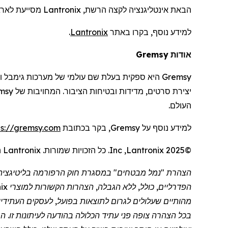
הבאת אינטליגנציה לקצה הרשת,
Lantronix
מסייעת לארגו
למידע נוסף, בקרו באתר
Lantronix
.
אודות
Gremsy
Gremsy
היא ספקית בעלת שם עולמי של מערכות
גימבל
ו
יצירת סרטים, מדידות ובטיחות הציבור. המחויבות של
msy
העולם.
למידע נוסף על
Gremsy
, בקר בכתובת
ps://gremsy.com
©2025
Lantronix
,
Inc
. כל הזכויות שמורות.
Lantronix
ה
הפדרליים, כולל, ללא הגבלה, הצהרות הקשורות למוצרי
ix
מהותיים שעלולים לגרום לתוצאות בפועל, לעסקים העתידיי
בכל הצהרה צופה פני עתיד הכלולה בהודעה לעיתונות זו. הסי