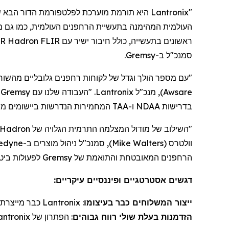
"
Lantronix
היא תורמת מוערכת לפלטפורמת הדור הבא ש
העולמית המהימנה בתעשיית
הרחפנים
העולמית, כמו גם 
ראשונים בתעשייה, כולל חיבור ישיר עם FLIR
Hadron
640R, המאפשר את המטען של
סמנכ"ל
ב-
Gremsy
.
"עם מספר הולך וגדל של לקוחות
רחפנים
גלובליים מהשור
Awsare
)
, מנכ"ל
Lantronix
. "העבודה שלנו עם
Gremsy
כ
בדרישות NDAA ו-TAA המחמירות הנדרשות ביישומים ממשלתיים וביטחוניים".
"השילוב של מודול המצלמה התרמית הגלויה של
Hadron
וולטרס
(
Mike Walters
)
, סמנכ"ל ניהול מוצר
ים
ב-
ledyne
הרחפנים
המאובטחת והתואמת של
Gremsy
לפעולות ביטח
דגשים אסטרטגיים ופיננסיים עיקריים:
ייצור
ה
משלוחי
ם כבר בעיצומו
:
Lantronix
כבר מייצרת ה
הזדמנות בעלת שולי רווח גבוהים
: הפתרון של
antronix