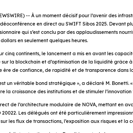
WIRE) -- À un moment décisif pour l’avenir des infrastru
idéoconférence en direct au SWIFT Sibos 2025. Devant plus
ionnaire qui s’est conclu par des applaudissements nourr
dollars en seulement quelques heures.
s sur cinq continents, le lancement a mis en avant les capa
ur la blockchain et d’optimisation de la liquidité grâce à l’
e ère de confiance, de rapidité et de transparence dans l
st un véritable bond stratégique », a déclaré M. Bonetti
 la croissance des institutions et de stimuler l’innovation 
irect de l’architecture modulaire de NOVA, mettant en ava
O 20022. Les délégués ont été particulièrement impression
sur les flux de transactions, l’exposition aux risques et la