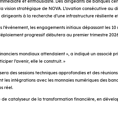
mmédiate et enthousiaste. Des dirigeants de banques centr
et la vision stratégique de NOVA. L’ovation consécutive au 
 dirigeants à la recherche d’une infrastructure résiliente e
ès l’événement, les engagements initiaux dépassant les 10 
éploiement progressif débutera au premier trimestre 2026
 financiers mondiaux attendaient », a indiqué un associé p
per l’avenir, elle le construit. »
era des sessions techniques approfondies et des réunions d
t les intégrations avec les monnaies numériques des banqu
s réel.
de catalyseur de la transformation financière, en développ