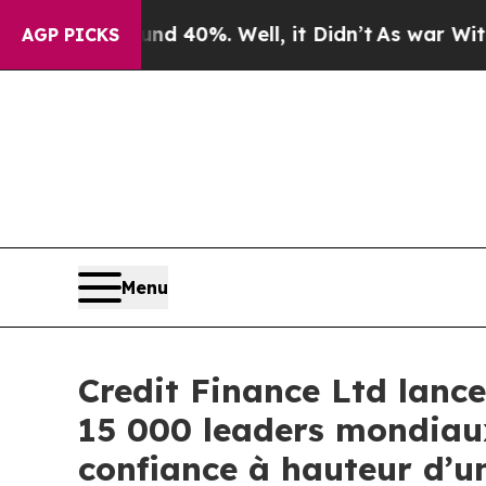
r Around 40%. Well, it Didn’t
As war With Iran 
AGP PICKS
Menu
Credit Finance Ltd lanc
15 000 leaders mondiaux 
confiance à hauteur d’un