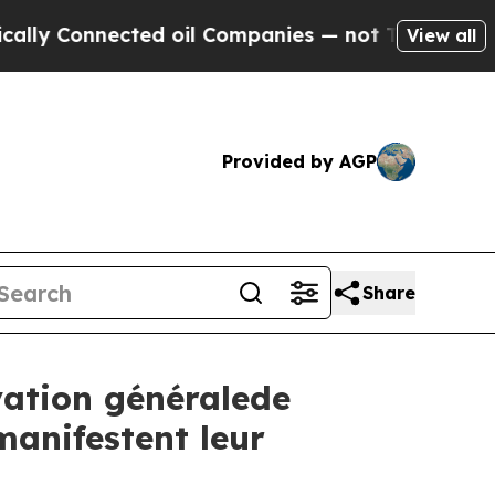
 Connected oil Companies — not Taxpayers — the 
View all
Provided by AGP
Share
vation généralede
manifestent leur