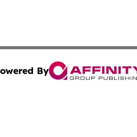
owered By
ubmit Press Release
Terms & Conditions
Copyright/DMCA
Inc. dba Affinity Group Publishing & Kuwait Industry Journ
Cookie Settings / Your Privacy Choices