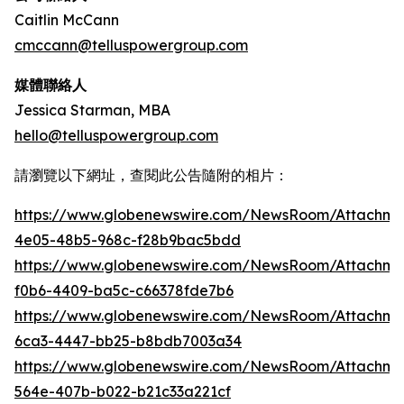
Caitlin McCann
cmccann@telluspowergroup.com
媒體聯絡人
Jessica Starman, MBA
hello@telluspowergroup.com
請瀏覽以下網址，查閱此公告隨附的相片：
https://www.globenewswire.com/NewsRoom/Attachm
4e05-48b5-968c-f28b9bac5bdd
https://www.globenewswire.com/NewsRoom/Attachm
f0b6-4409-ba5c-c66378fde7b6
https://www.globenewswire.com/NewsRoom/Attachme
6ca3-4447-bb25-b8bdb7003a34
https://www.globenewswire.com/NewsRoom/Attachme
564e-407b-b022-b21c33a221cf