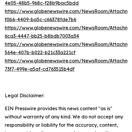
4e05-48b5-968c-f28b9bac5bdd
https://www.globenewswire.com/NewsRoom/Attachm
f0b6-4409-ba5c-c66378fde7b6
https://www.globenewswire.com/NewsRoom/Attachme
6ca3-4447-bb25-b8bdb7003a34
https://www.globenewswire.com/NewsRoom/Attachme
564e-407b-b022-b21c33a221cf
https://www.globenewswire.com/NewsRoom/Attachm
73f7-499e-a5af-cd763515b4df
Legal Disclaimer:
EIN Presswire provides this news content "as is"
without warranty of any kind. We do not accept any
responsibility or liability for the accuracy, content,